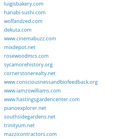
luigisbakery.com
hanabi-sushi.com
wolfandzed.com
dekuta.com
www.cinemabuzz.com
mixdepot.net
rosewoodmcs.com
sycamorehistory.org
cornerstonerealty.net
www.consciousnessandbiofeedback.org
www.iamzowilliams.com
www.hastingsgardencenter.com
pianoexplorer.net
southsidegardens.net
trinityum.net
mazzicontractors.com