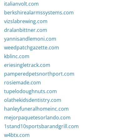
italianvolt.com
berkshirealarmssystems.com
vizslabrewing.com
dralanbittner.com
yannisandlemoni.com
weedpatchgazette.com
kblinc.com
eriesingletrack.com
pamperedpetsnorthport.com
rosiemade.com
tupelodoughnuts.com
olathekidsdentistry.com
hanleyfuneralhomeinc.com
mejorpaquetesorlando.com
1stand10sportsbarandgrill.com
w4btx.com