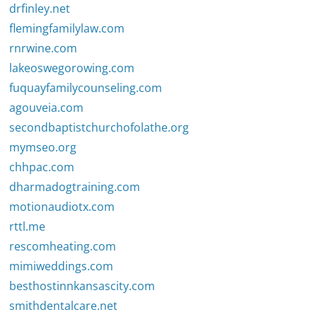
drfinley.net
flemingfamilylaw.com
rnrwine.com
lakeoswegorowing.com
fuquayfamilycounseling.com
agouveia.com
secondbaptistchurchofolathe.org
mymseo.org
chhpac.com
dharmadogtraining.com
motionaudiotx.com
rttl.me
rescomheating.com
mimiweddings.com
besthostinnkansascity.com
smithdentalcare.net