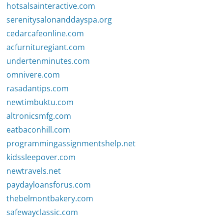
hotsalsainteractive.com
serenitysalonanddayspa.org
cedarcafeonline.com
acfurnituregiant.com
undertenminutes.com
omnivere.com
rasadantips.com
newtimbuktu.com
altronicsmfg.com
eatbaconhill.com
programmingassignmentshelp.net
kidssleepover.com
newtravels.net
paydayloansforus.com
thebelmontbakery.com
safewayclassic.com