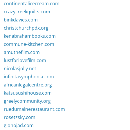
continentalicecream.com
crazycreekquilts.com
binkdavies.com
christchurchpdx.org
kenabrahambooks.com
commune-kitchen.com
amuthefilm.com
lustforlovefilm.com
nicolasjolly.net
infinitasymphonia.com
africanlegalcentre.org
katsusushihouse.com
greelycommunity.org
ruedumainerestaurant.com
rosetzsky.com
glonojad.com