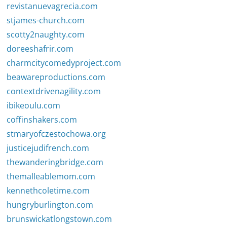
revistanuevagrecia.com
stjames-church.com
scotty2naughty.com
doreeshafrir.com
charmcitycomedyproject.com
beawareproductions.com
contextdrivenagility.com
ibikeoulu.com
coffinshakers.com
stmaryofczestochowa.org
justicejudifrench.com
thewanderingbridge.com
themalleablemom.com
kennethcoletime.com
hungryburlington.com
brunswickatlongstown.com