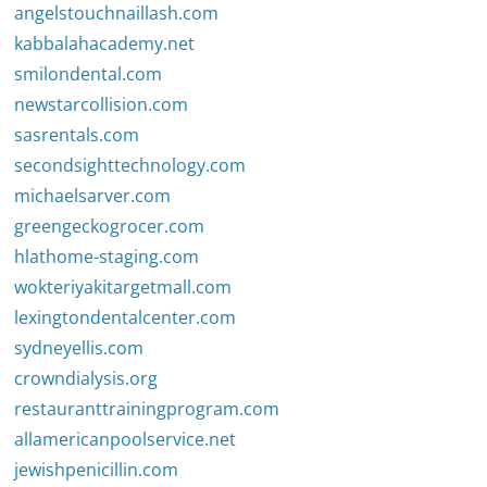
angelstouchnaillash.com
kabbalahacademy.net
smilondental.com
newstarcollision.com
sasrentals.com
secondsighttechnology.com
michaelsarver.com
greengeckogrocer.com
hlathome-staging.com
wokteriyakitargetmall.com
lexingtondentalcenter.com
sydneyellis.com
crowndialysis.org
restauranttrainingprogram.com
allamericanpoolservice.net
jewishpenicillin.com