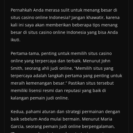
Pernahkah Anda merasa sulit untuk menang besar di
situs casino online Indonesia? Jangan khawatir, karena
kali ini saya akan memberikan beberapa tips menang
besar di situs casino online Indonesia yang bisa Anda
ikuti.
Pertama-tama, penting untuk memilih situs casino
online yang terpercaya dan terbaik. Menurut John
Smith, seorang ahli judi online, “Memilih situs yang
terpercaya adalah langkah pertama yang penting untuk
meraih kemenangan besar.” Pastikan situs tersebut
memiliki lisensi resmi dan reputasi yang baik di
kalangan pemain judi online.
Kedua, pahami aturan dan strategi permainan dengan
baik sebelum Anda mulai bermain. Menurut Maria
Garcia, seorang pemain judi online berpengalaman,