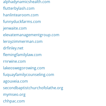
alphadynamicshealth.com
flutterbylash.com
hanlintearoom.com
funnyduckfarms.com
jenwaite.com
elevatemanagementgroup.com
leroyzimmerman.com
drfinley.net
flemingfamilylaw.com
rnrwine.com
lakeoswegorowing.com
fuquayfamilycounseling.com
agouveia.com
secondbaptistchurchofolathe.org
mymseo.org
chhpac.com