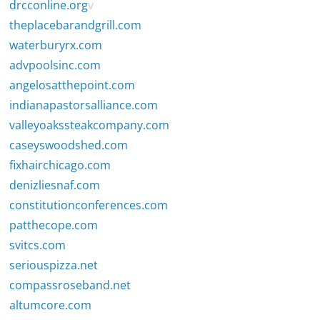
drcconline.org
v
theplacebarandgrill.com
waterburyrx.com
advpoolsinc.com
angelosatthepoint.com
indianapastorsalliance.com
valleyoakssteakcompany.com
caseyswoodshed.com
fixhairchicago.com
denizliesnaf.com
constitutionconferences.com
patthecope.com
svitcs.com
seriouspizza.net
compassroseband.net
altumcore.com