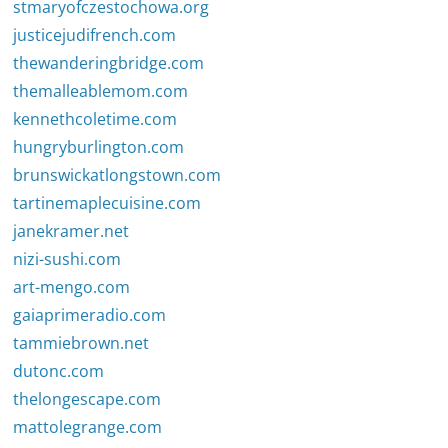
stmaryofczestochowa.org
justicejudifrench.com
thewanderingbridge.com
themalleablemom.com
kennethcoletime.com
hungryburlington.com
brunswickatlongstown.com
tartinemaplecuisine.com
janekramer.net
nizi-sushi.com
art-mengo.com
gaiaprimeradio.com
tammiebrown.net
dutonc.com
thelongescape.com
mattolegrange.com