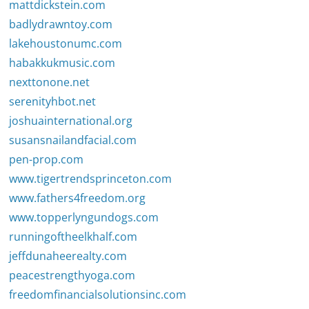
mattdickstein.com
badlydrawntoy.com
lakehoustonumc.com
habakkukmusic.com
nexttonone.net
serenityhbot.net
joshuainternational.org
susansnailandfacial.com
pen-prop.com
www.tigertrendsprinceton.com
www.fathers4freedom.org
www.topperlyngundogs.com
runningoftheelkhalf.com
jeffdunaheerealty.com
peacestrengthyoga.com
freedomfinancialsolutionsinc.com