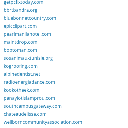
getpcfixtoday.com
bbrtbandra.org
bluebonnetcountry.com
epicclipart.com
pearlmanilahotel.com
maintdrop.com
bobtoman.com
sosanimauxtunisie.org
kogroofing.com
alpinedentist.net
radioenergiadance.com
kookotheek.com
panayiotislamprou.com
southcampusgateway.com
chateaudelisse.com
wellborncommunityassociation.com