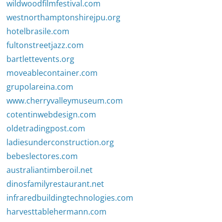
wildwoodfilmfestival.com
westnorthamptonshirejpu.org
hotelbrasile.com
fultonstreetjazz.com
bartlettevents.org
moveablecontainer.com
grupolareina.com
www.cherryvalleymuseum.com
cotentinwebdesign.com
oldetradingpost.com
ladiesunderconstruction.org
bebeslectores.com
australiantimberoil.net
dinosfamilyrestaurant.net
infraredbuildingtechnologies.com
harvesttablehermann.com