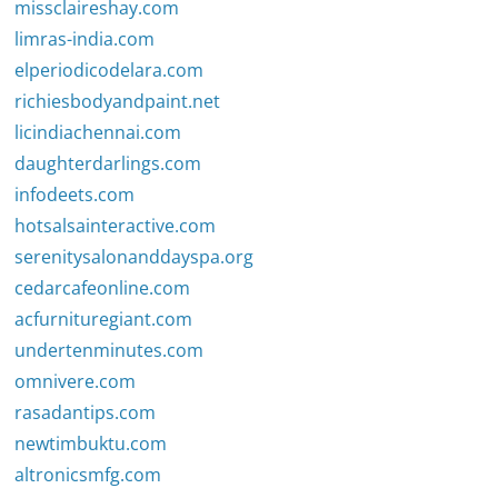
missclaireshay.com
limras-india.com
elperiodicodelara.com
richiesbodyandpaint.net
licindiachennai.com
daughterdarlings.com
infodeets.com
hotsalsainteractive.com
serenitysalonanddayspa.org
cedarcafeonline.com
acfurnituregiant.com
undertenminutes.com
omnivere.com
rasadantips.com
newtimbuktu.com
altronicsmfg.com