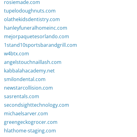
rosiemade.com
tupelodoughnuts.com
olathekidsdentistry.com
hanleyfuneralhomeinc.com
mejorpaquetesorlando.com
1stand10sportsbarandgrill.com
w4btx.com
angelstouchnaillash.com
kabbalahacademy.net
smilondental.com
newstarcollision.com
sasrentals.com
secondsighttechnology.com
michaelsarver.com
greengeckogrocer.com
hlathome-staging.com