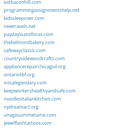
eatbaconhill.com
programmingassignmentshelp.net
kidssleepover.com
newtravels.net
paydayloansforus.com
thebelmontbakery.com
safewayclassic.com
countrysidewoodcrafts.com
appliancerepairchicagoil.org
ontariotbf.org
instalegendary.com
keepworkershealthyandsafe.com
noodlesitaliankitchen.com
nydreamact.org
unagisushimetairie.com
jewelflashtattoos.com