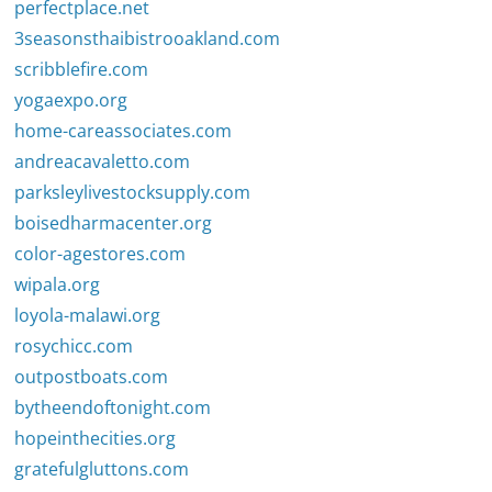
perfectplace.net
3seasonsthaibistrooakland.com
scribblefire.com
yogaexpo.org
home-careassociates.com
andreacavaletto.com
parksleylivestocksupply.com
boisedharmacenter.org
color-agestores.com
wipala.org
loyola-malawi.org
rosychicc.com
outpostboats.com
bytheendoftonight.com
hopeinthecities.org
gratefulgluttons.com