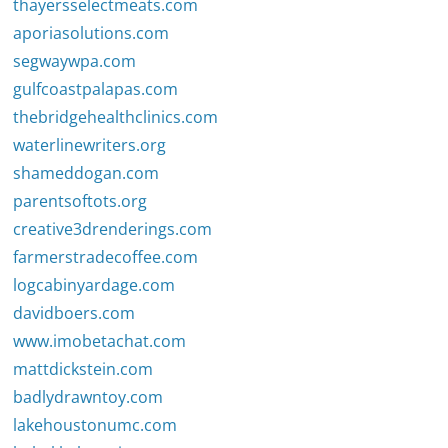
thayersselectmeats.com
aporiasolutions.com
segwaywpa.com
gulfcoastpalapas.com
thebridgehealthclinics.com
waterlinewriters.org
shameddogan.com
parentsoftots.org
creative3drenderings.com
farmerstradecoffee.com
logcabinyardage.com
davidboers.com
www.imobetachat.com
mattdickstein.com
badlydrawntoy.com
lakehoustonumc.com