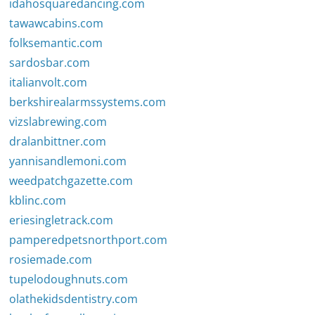
idahosquaredancing.com
tawawcabins.com
folksemantic.com
sardosbar.com
italianvolt.com
berkshirealarmssystems.com
vizslabrewing.com
dralanbittner.com
yannisandlemoni.com
weedpatchgazette.com
kblinc.com
eriesingletrack.com
pamperedpetsnorthport.com
rosiemade.com
tupelodoughnuts.com
olathekidsdentistry.com