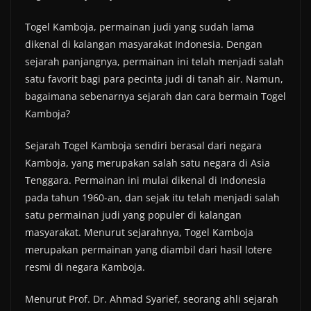
Togel Kamboja, permainan judi yang sudah lama
dikenal di kalangan masyarakat Indonesia. Dengan
sejarah panjangnya, permainan ini telah menjadi salah
satu favorit bagi para pecinta judi di tanah air. Namun,
bagaimana sebenarnya sejarah dan cara bermain Togel
Kamboja?
Sejarah Togel Kamboja sendiri berasal dari negara
Kamboja, yang merupakan salah satu negara di Asia
Tenggara. Permainan ini mulai dikenal di Indonesia
pada tahun 1960-an, dan sejak itu telah menjadi salah
satu permainan judi yang populer di kalangan
masyarakat. Menurut sejarahnya, Togel Kamboja
merupakan permainan yang diambil dari hasil lotere
resmi di negara Kamboja.
Menurut Prof. Dr. Ahmad Syarief, seorang ahli sejarah