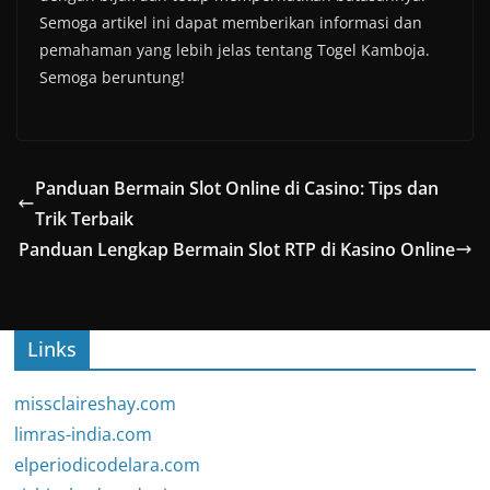
Semoga artikel ini dapat memberikan informasi dan
pemahaman yang lebih jelas tentang Togel Kamboja.
Semoga beruntung!
Panduan Bermain Slot Online di Casino: Tips dan
Trik Terbaik
Panduan Lengkap Bermain Slot RTP di Kasino Online
Links
missclaireshay.com
limras-india.com
elperiodicodelara.com