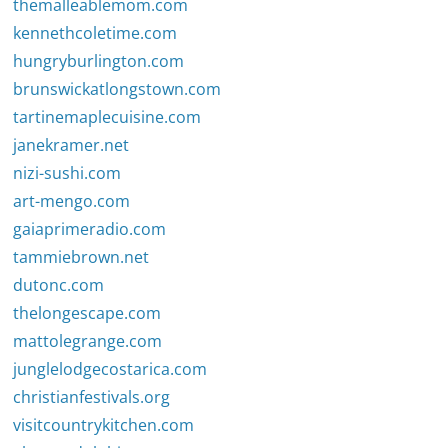
themalleablemom.com
kennethcoletime.com
hungryburlington.com
brunswickatlongstown.com
tartinemaplecuisine.com
janekramer.net
nizi-sushi.com
art-mengo.com
gaiaprimeradio.com
tammiebrown.net
dutonc.com
thelongescape.com
mattolegrange.com
junglelodgecostarica.com
christianfestivals.org
visitcountrykitchen.com