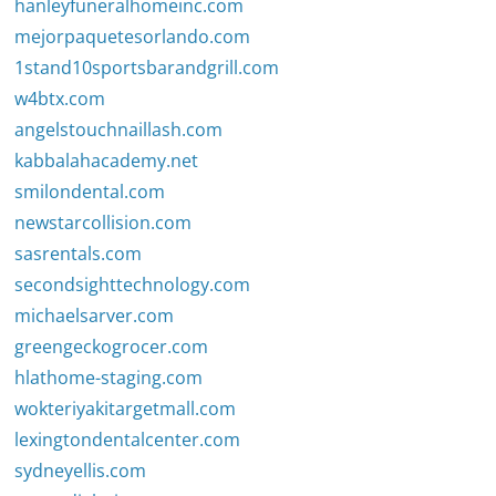
hanleyfuneralhomeinc.com
mejorpaquetesorlando.com
1stand10sportsbarandgrill.com
w4btx.com
angelstouchnaillash.com
kabbalahacademy.net
smilondental.com
newstarcollision.com
sasrentals.com
secondsighttechnology.com
michaelsarver.com
greengeckogrocer.com
hlathome-staging.com
wokteriyakitargetmall.com
lexingtondentalcenter.com
sydneyellis.com