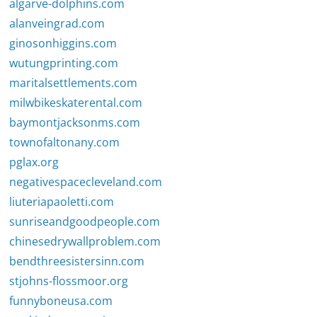
algarve-dolphins.com
alanveingrad.com
ginosonhiggins.com
wutungprinting.com
maritalsettlements.com
milwbikeskaterental.com
baymontjacksonms.com
townofaltonany.com
pglax.org
negativespacecleveland.com
liuteriapaoletti.com
sunriseandgoodpeople.com
chinesedrywallproblem.com
bendthreesistersinn.com
stjohns-flossmoor.org
funnyboneusa.com