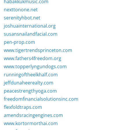
habakkukmusic.com
nexttonone.net
serenityhbot.net
joshuainternational.org
susansnailandfacial.com
pen-prop.com
www.tigertrendsprinceton.com
www.fathers4freedom.org
www.topperlyngundogs.com
runningoftheelkhalf.com
jeffdunaheerealty.com
peacestrengthyoga.com
freedomfinancialsolutionsinc.com
flexfoldtraps.com
amendsracingengines.com
www.kortormorthai.com