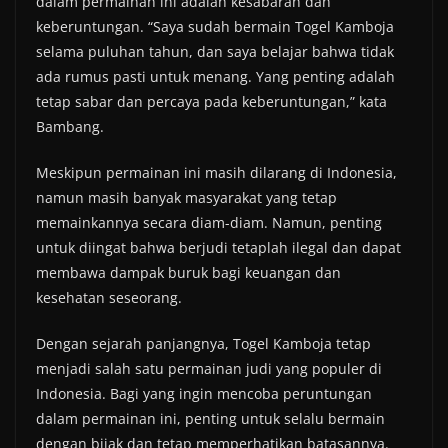
dalam permainan ini adalah kesabaran dan
keberuntungan. “Saya sudah bermain Togel Kamboja
selama puluhan tahun, dan saya belajar bahwa tidak
ada rumus pasti untuk menang. Yang penting adalah
tetap sabar dan percaya pada keberuntungan,” kata
Bambang.
Meskipun permainan ini masih dilarang di Indonesia,
namun masih banyak masyarakat yang tetap
memainkannya secara diam-diam. Namun, penting
untuk diingat bahwa berjudi tetaplah ilegal dan dapat
membawa dampak buruk bagi keuangan dan
kesehatan seseorang.
Dengan sejarah panjangnya, Togel Kamboja tetap
menjadi salah satu permainan judi yang populer di
Indonesia. Bagi yang ingin mencoba peruntungan
dalam permainan ini, penting untuk selalu bermain
dengan bijak dan tetap memperhatikan batasannya.