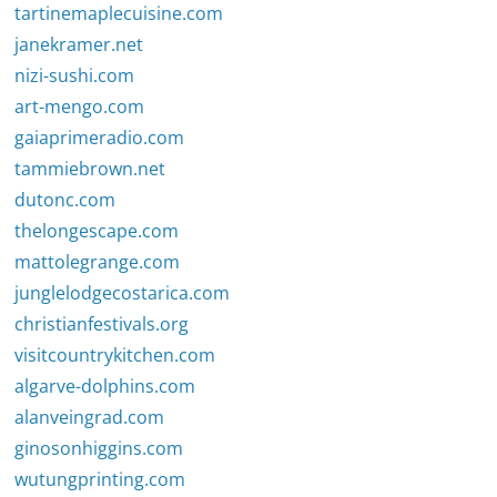
tartinemaplecuisine.com
janekramer.net
nizi-sushi.com
art-mengo.com
gaiaprimeradio.com
tammiebrown.net
dutonc.com
thelongescape.com
mattolegrange.com
junglelodgecostarica.com
christianfestivals.org
visitcountrykitchen.com
algarve-dolphins.com
alanveingrad.com
ginosonhiggins.com
wutungprinting.com