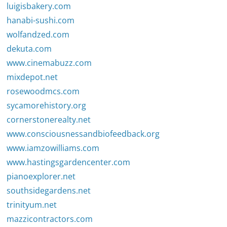
luigisbakery.com
hanabi-sushi.com
wolfandzed.com
dekuta.com
www.cinemabuzz.com
mixdepot.net
rosewoodmcs.com
sycamorehistory.org
cornerstonerealty.net
www.consciousnessandbiofeedback.org
www.iamzowilliams.com
www.hastingsgardencenter.com
pianoexplorer.net
southsidegardens.net
trinityum.net
mazzicontractors.com