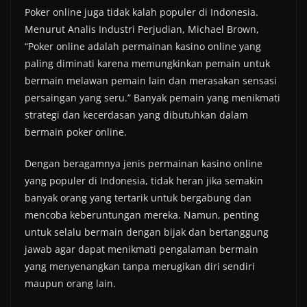
Poker online juga tidak kalah populer di Indonesia.
Menurut Analis Industri Perjudian, Michael Brown,
“Poker online adalah permainan kasino online yang
paling diminati karena memungkinkan pemain untuk
bermain melawan pemain lain dan merasakan sensasi
persaingan yang seru.” Banyak pemain yang menikmati
strategi dan kecerdasan yang dibutuhkan dalam
bermain poker online.
Dengan beragamnya jenis permainan kasino online
yang populer di Indonesia, tidak heran jika semakin
banyak orang yang tertarik untuk bergabung dan
mencoba keberuntungan mereka. Namun, penting
untuk selalu bermain dengan bijak dan bertanggung
jawab agar dapat menikmati pengalaman bermain
yang menyenangkan tanpa merugikan diri sendiri
maupun orang lain.