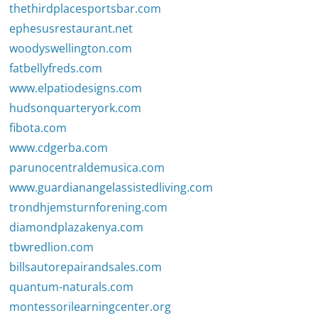
thethirdplacesportsbar.com
ephesusrestaurant.net
woodyswellington.com
fatbellyfreds.com
www.elpatiodesigns.com
hudsonquarteryork.com
fibota.com
www.cdgerba.com
parunocentraldemusica.com
www.guardianangelassistedliving.com
trondhjemsturnforening.com
diamondplazakenya.com
tbwredlion.com
billsautorepairandsales.com
quantum-naturals.com
montessorilearningcenter.org