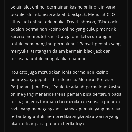
Selain slot online, permainan kasino online lain yang
populer di Indonesia adalah blackjack. Menurut CEO
situs judi online terkemuka, David Johnson, “Blackjack
adalah permainan kasino online yang cukup menarik
karena membutuhkan strategi dan keberuntungan
untuk memenangkan permainan.” Banyak pemain yang
menyukai tantangan dalam bermain blackjack dan
berusaha untuk mengalahkan bandar.
Roulette juga merupakan jenis permainan kasino
online yang populer di Indonesia. Menurut Profesor
Perjudian, Jane Doe, “Roulette adalah permainan kasino
online yang menarik karena pemain bisa bertaruh pada
berbagai jenis taruhan dan menikmati sensasi putaran
roda yang menegangkan.” Banyak pemain yang merasa
tertantang untuk memprediksi angka atau warna yang
akan keluar pada putaran berikutnya.