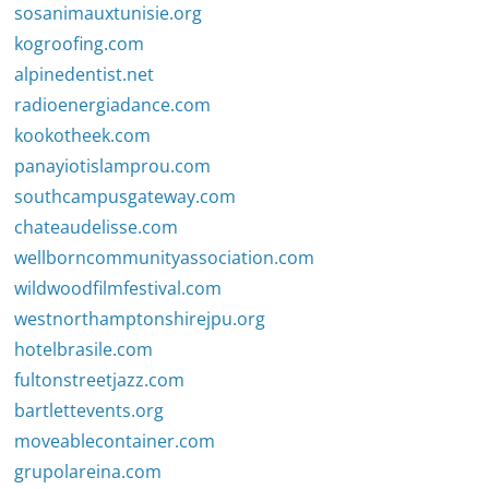
sosanimauxtunisie.org
kogroofing.com
alpinedentist.net
radioenergiadance.com
kookotheek.com
panayiotislamprou.com
southcampusgateway.com
chateaudelisse.com
wellborncommunityassociation.com
wildwoodfilmfestival.com
westnorthamptonshirejpu.org
hotelbrasile.com
fultonstreetjazz.com
bartlettevents.org
moveablecontainer.com
grupolareina.com