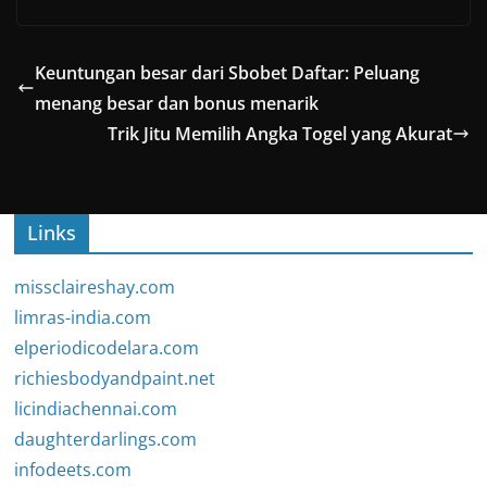
Keuntungan besar dari Sbobet Daftar: Peluang
menang besar dan bonus menarik
Trik Jitu Memilih Angka Togel yang Akurat
Links
missclaireshay.com
limras-india.com
elperiodicodelara.com
richiesbodyandpaint.net
licindiachennai.com
daughterdarlings.com
infodeets.com