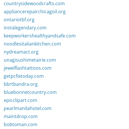
countrysidewoodcrafts.com
appliancerepairchicagoil.org
ontariotbf.org
instalegendary.com
keepworkershealthyandsafe.com
noodlesitaliankitchen.com
nydreamact.org
unagisushimetairie.com
jewelflashtattoos.com
getpcfixtoday.com
bbrtbandra.org
bluebonnetcountry.com
epicclipart.com
pearlmanilahotel.com
maintdrop.com
bobtoman.com