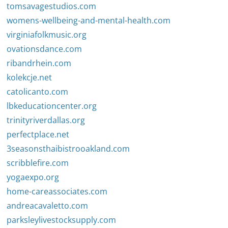
tomsavagestudios.com
womens-wellbeing-and-mental-health.com
virginiafolkmusic.org
ovationsdance.com
ribandrhein.com
kolekcje.net
catolicanto.com
lbkeducationcenter.org
trinityriverdallas.org
perfectplace.net
3seasonsthaibistrooakland.com
scribblefire.com
yogaexpo.org
home-careassociates.com
andreacavaletto.com
parksleylivestocksupply.com