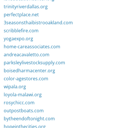
trinityriverdallas.org
perfectplace.net
3seasonsthaibistrooakland.com
scribblefire.com
yogaexpo.org
home-careassociates.com
andreacavaletto.com
parksleylivestocksupply.com
boisedharmacenter.org
color-agestores.com
wipala.org
loyola-malawi.org
rosychicc.com
outpostboats.com
bytheendoftonight.com
hopeinthecities.org