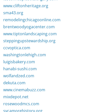
www.cliftonheritage.org
sma43.org
remodelingchicagoonline.com
brentwoodyogacenter.com
www.tiptonlandscaping.com
steppingupstewardship.org
ccvoptica.com
washingtonlehigh.com
luigisbakery.com
hanabi-sushi.com
wolfandzed.com
dekuta.com
www.cinemabuzz.com
mixdepot.net
rosewoodmcs.com
sycamorehistory.org