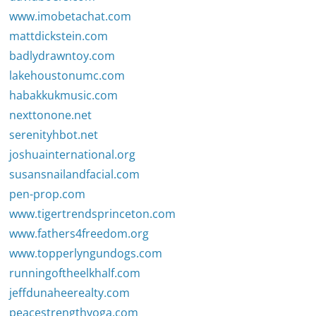
www.imobetachat.com
mattdickstein.com
badlydrawntoy.com
lakehoustonumc.com
habakkukmusic.com
nexttonone.net
serenityhbot.net
joshuainternational.org
susansnailandfacial.com
pen-prop.com
www.tigertrendsprinceton.com
www.fathers4freedom.org
www.topperlyngundogs.com
runningoftheelkhalf.com
jeffdunaheerealty.com
peacestrengthyoga.com