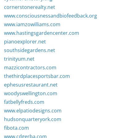
cornerstonerealty.net
www.consciousnessandbiofeedback.org
www.iamzowilliams.com
www.hastingsgardencenter.com
pianoexplorer.net
southsidegardens.net
trinityum.net
mazzicontractors.com
thethirdplacesportsbar.com
ephesusrestaurant.net
woodyswellington.com
fatbellyfreds.com
www.elpatiodesigns.com
hudsonquarteryork.com
fibota.com
www.cdgerba.com