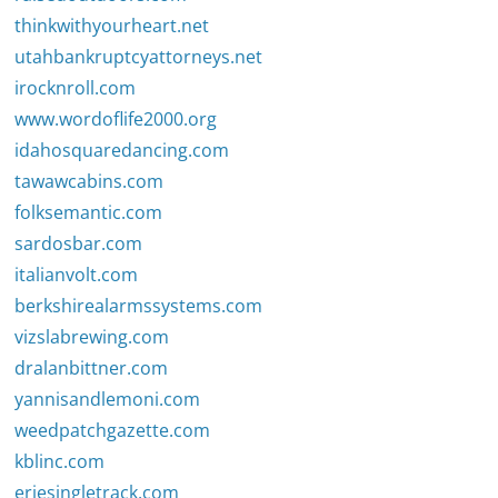
thinkwithyourheart.net
utahbankruptcyattorneys.net
irocknroll.com
www.wordoflife2000.org
idahosquaredancing.com
tawawcabins.com
folksemantic.com
sardosbar.com
italianvolt.com
berkshirealarmssystems.com
vizslabrewing.com
dralanbittner.com
yannisandlemoni.com
weedpatchgazette.com
kblinc.com
eriesingletrack.com