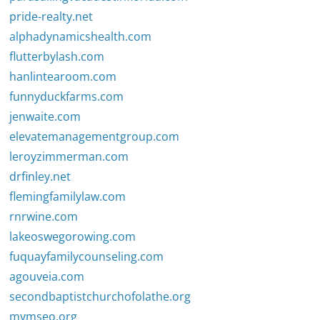
pride-realty.net
alphadynamicshealth.com
flutterbylash.com
hanlintearoom.com
funnyduckfarms.com
jenwaite.com
elevatemanagementgroup.com
leroyzimmerman.com
drfinley.net
flemingfamilylaw.com
rnrwine.com
lakeoswegorowing.com
fuquayfamilycounseling.com
agouveia.com
secondbaptistchurchofolathe.org
mymseo.org