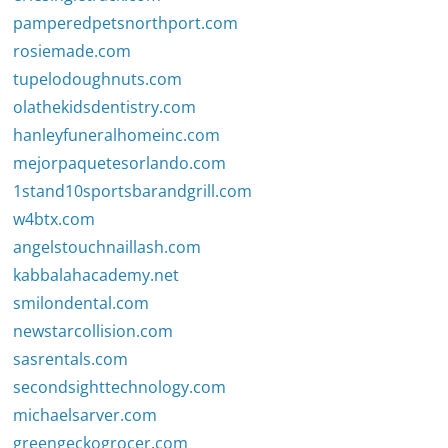
pamperedpetsnorthport.com
rosiemade.com
tupelodoughnuts.com
olathekidsdentistry.com
hanleyfuneralhomeinc.com
mejorpaquetesorlando.com
1stand10sportsbarandgrill.com
w4btx.com
angelstouchnaillash.com
kabbalahacademy.net
smilondental.com
newstarcollision.com
sasrentals.com
secondsighttechnology.com
michaelsarver.com
greengeckogrocer.com