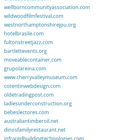
wellborncommunityassociation.com
wildwoodfilmfestival.com
westnorthamptonshirejpu.org
hotelbrasile.com
fultonstreetjazz.com
bartlettevents.org
moveablecontainer.com
grupolareina.com
www.cherryvalleymuseum.com
cotentinwebdesign.com
oldetradingpost.com
ladiesunderconstruction.org
bebeslectores.com
australiantimberoil.net
dinosfamilyrestaurant.net
infraredbuildingtechnologies.com