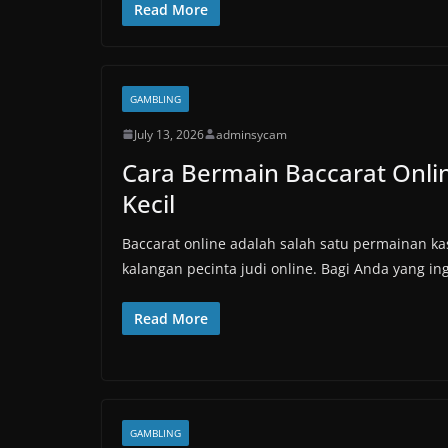
Read More
GAMBLING
July 13, 2026
adminsycam
Cara Bermain Baccarat Onl
Kecil
Baccarat online adalah salah satu permainan ka
kalangan pecinta judi online. Bagi Anda yang 
Read More
GAMBLING