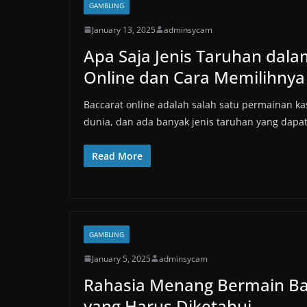
GAMBLING
January 13, 2025
adminsycam
Apa Saja Jenis Taruhan dala
Online dan Cara Memilihnya
Baccarat online adalah salah satu permainan ka
dunia, dan ada banyak jenis taruhan yang dapat 
Read More
GAMBLING
January 5, 2025
adminsycam
Rahasia Menang Bermain Ba
yang Harus Diketahui